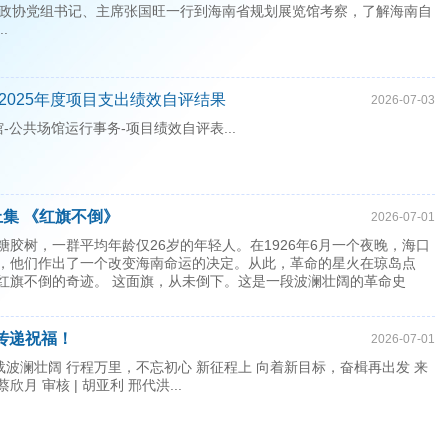
市政协党组书记、主席张国旺一行到海南省规划展览馆考察，了解海南自
.
2025年度项目支出绩效自评结果
2026-07-03
-公共场馆运行事务-项目绩效自评表...
上集 《红旗不倒》
2026-07-01
糖胶树，一群平均年龄仅26岁的年轻人。在1926年6月一个夜晚，海口
，他们作出了一个改变海南命运的决定。从此，革命的星火在琼岛点
红旗不倒的奇迹。 这面旗，从未倒下。这是一段波澜壮阔的革命史
，传递祝福！
2026-07-01
05载波澜壮阔 行程万里，不忘初心 新征程上 向着新目标，奋楫再出发 来
 蔡欣月 审核 | 胡亚利 邢代洪...