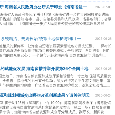
厅 海南省人民政府办公厅关于印发《海南省进一
2026-07-01
进民营经济高质量发展若干
 海南省人民政府办公厅 关于印发《海南省进一步扩大民间投资促进民
干措施》的通知 各市、县、自治县党委和人民政府，省委各部门，省级
人民团体： 《海南省进一步扩大民间投资促进民营经济高质量发展...
、系统精治、规则长治”统筹土地保护与利用 一
2026-06-28
好自贸港每寸土地
地相关的新鲜事，让海南自贸港资源要素领域各方目光汇聚。 一棵树长
管征地系统创新采用征地项目树管理模式，全程跟踪、自动把关、刚性
内的群众更安心； 一个超市开起来海南省 自然资源超市 升级和...
集约赋能促发展 海南多措并举开展第36个全国土地
2026-06-25
个全国土地日。海南省自然资源和规划厅紧扣珍惜每一寸土地 促进高质量发
、全覆盖、接地气的系列宣传活动，深入践行习近平生态文明思想，落
和节约集约用地制度，广泛普及自然资源保护理念，凝聚全社会惜土...
源和规划领域交出哪些改革创新成果？请关注明天
2026-06-24
室 将于6月25日（星期四）上午10:00在 海南省新闻发布厅（省博物馆
 高标准建设海南自由贸易港系列主题新闻发布会（第二十场）自然资源和
果专场 ，邀请海南省自然资源和规划厅党组成员、副厅长、新闻发...