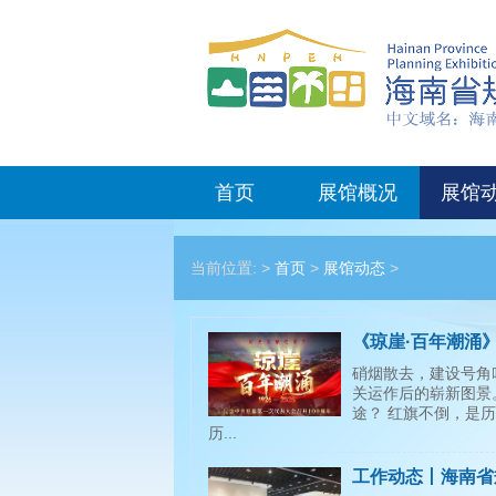
首页
展馆概况
展馆
当前位置: >
首页
>
展馆动态
>
《琼崖·百年潮涌
硝烟散去，建设号角
关运作后的崭新图景
途？ 红旗不倒，是
历...
工作动态丨海南省