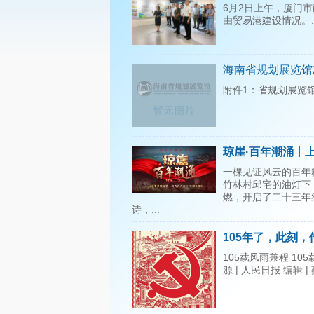
6月2日上午，厦门
由贸易港建设情况。..
海南省规划展览馆
附件1：省规划展览馆
琼崖·百年潮涌丨
一棵见证风云的百年
竹林村邱宅的油灯下
燃，开启了二十三年
诗，...
105年了，此刻
105载风雨兼程 1
源 | 人民日报 编辑 |