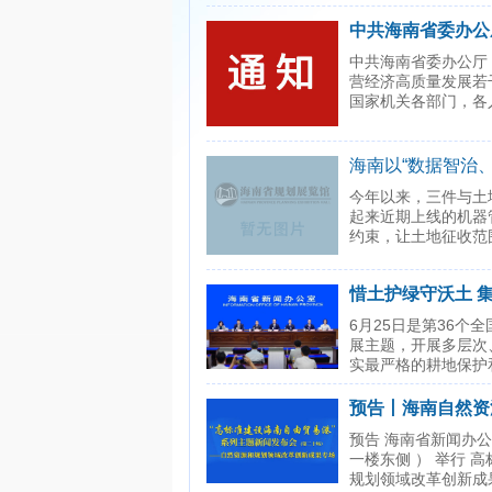
中共海南省委办公
步扩大民间投资促
中共海南省委办公厅
营经济高质量发展若
国家机关各部门，各
海南以“数据智治
张“智慧网”，管
今年以来，三件与土
起来近期上线的机器
约束，让土地征收范围
惜土护绿守沃土 
日系列宣传活动
6月25日是第36
展主题，开展多层次
实最严格的耕地保护
预告丨海南自然资
上午这场发布会→
预告 海南省新闻办公
一楼东侧 ） 举行
规划领域改革创新成