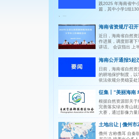
践2025 年海南省中
篇，其中小学1组130
、...
海南省资规厅召开
近日，海南省自然资
作进展，调度部署下
讲话。 会议指出 上
海南公开通报5起
日前，海南省自然资
的耕地保护制度，以
依法依规分类稳妥处
征集丨“美丽海南
根据自然资源部关于
完善落实绿水青山就
大赛，通过影像力量
土地出让 | 儋州市
儋州 古称儋耳 自秦