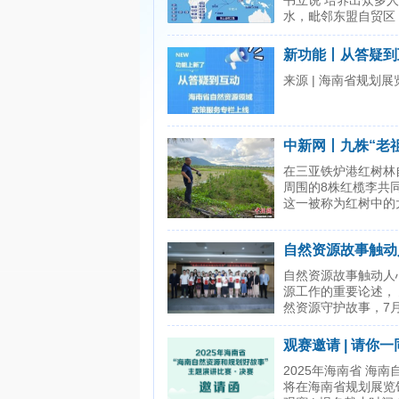
书立说 培养出众多
水，毗邻东盟自贸区，具
新功能丨从答疑到
来源 | 海南省规划展览
中新网丨九株“老
在三亚铁炉港红树林
周围的8株红榄李共
这一被称为红树中的
自然资源故事触动
讲决赛落幕
自然资源故事触动人
源工作的重要论述，
然资源守护故事，7月
观赛邀请 | 请你
2025年海南省 海南
将在海南省规划展览馆