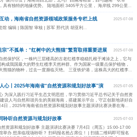
人才 儋州市位于海南岛西北部，北与广西隔海相望，西与越南一衣带
有独特的地缘优势。 陆地面积 3405平方公里， 海岸线 299公里...
互动，海南省自然资源领域政策服务专栏上线
2025-07-08
馆 编辑 | 陈国智 审核 | 苏军 邢代洪 胡亚利...
祖宗”不孤单：“红树中的大熊猫”繁育取得重要进展
2025-07-08
自然保护区，一株约三层楼高的古老红榄李稳稳扎根于滩涂之上，它与
同构成我国最大的野生红榄李天然种群。作为国家一级重点保护植物，
大熊猫的物种，过去一度濒临灭绝。 三亚铁炉港，这株高大的红榄李...
人心丨2025年海南省“自然资源和规划好故事”演
2025-07-05
心 为深入践行习近平生态文明思想，学习贯彻习近平总书记关于自然资
 建设人与自然和谐共生的美丽海南，搭建展示平台，守正创新地讲好自
4日，2025年海南省自然资源和规划好故事主题演讲比赛决赛在海...
一同聆听自然资源与规划好故事
2025-07-03
自然资源和规划好故事 主题演讲比赛决赛 7月4日（周五）15:00-17:00
举办 想亲临现场聆听？ 扫码报名抢占席位！ | 扫描二维码即可报名