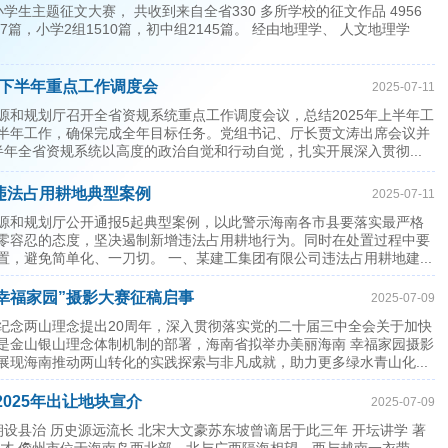
小学生主题征文大赛， 共收到来自全省330 多所学校的征文作品 4956
7篇，小学2组1510篇，初中组2145篇。 经由地理学、 人文地理学
下半年重点工作调度会
2025-07-11
源和规划厅召开全省资规系统重点工作调度会议，总结2025年上半年工
半年工作，确保完成全年目标任务。党组书记、厅长贾文涛出席会议并
半年全省资规系统以高度的政治自觉和行动自觉，扎实开展深入贯彻...
违法占用耕地典型案例
2025-07-11
源和规划厅公开通报5起典型案例，以此警示海南各市县要落实最严格
零容忍的态度，坚决遏制新增违法占用耕地行为。同时在处置过程中要
置，避免简单化、一刀切。 一、某建工集团有限公司违法占用耕地建...
 幸福家园”摄影大赛征稿启事
2025-07-09
纪念两山理念提出20周年，深入贯彻落实党的二十届三中全会关于加快
是金山银山理念体制机制的部署，海南省拟举办美丽海南 幸福家园摄影
展现海南推动两山转化的实践探索与非凡成就，助力更多绿水青山化...
2025年出让地块宣介
2025-07-09
朝设县治 历史源远流长 北宋大文豪苏东坡曾谪居于此三年 开坛讲学 著