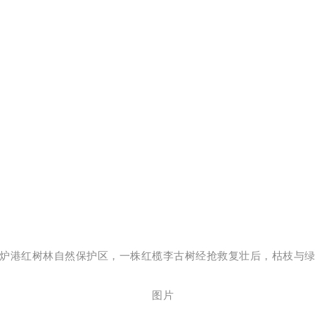
炉港红树林自然保护区，一株红榄李古树经抢救复壮后，枯枝与